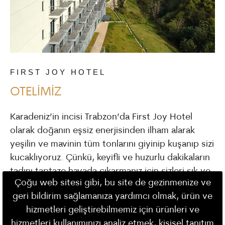
FIRST JOY HOTEL
OTELİMİZ
Karadeniz’in incisi Trabzon’da First Joy Hotel
olarak doğanın eşsiz enerjisinden ilham alarak
yeşilin ve mavinin tüm tonlarını giyinip kuşanıp sizi
kucaklıyoruz. Çünkü, keyifli ve huzurlu dakikaların
tadını taptaze havada çıkarmanız için sizleri şık ve
Çoğu web sitesi gibi, bu site de gezinmenize ve
sade döşenmiş odalarımızda bir konaklama keyfi
geri bildirim sağlamanıza yardımcı olmak, ürün ve
sunuyoruz.
hizmetleri geliştirebilmemiz için ürünleri ve
hizmetleri kullanımınızı analiz etmek, kişisel tanıtım