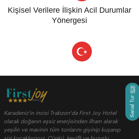
Kişisel Verilere İlişkin Acil Durumlar
Yönergesi
Sanal Tur
Karadeniz’in incisi Trabzon’da First Joy Hotel
olarak doğanın eşsiz enerjisinden ilham alarak
yeşilin ve mavinin tüm tonlarını giyinip kuşanıp
sizi kucaklıyoruz. Çünkü, keyifli ve huzurlu