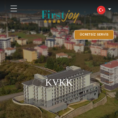
ÜCRETSİZ SERVİS
KVKK