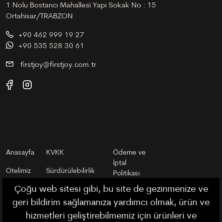
1 Nolu Bostancı Mahallesi Yapı Sokak No : 15
Ortahisar/TRABZON
+90 462 999 19 27
+90 535 528 30 61
firstjoy@firstjoy.com.tr
Anasayfa
KVKK
Ödeme ve
İptal
Otelimiz
Sürdürülebilirlik
Politikası
Çoğu web sitesi gibi, bu site de gezinmenize ve
Trabzonu
Mesafeli Satış
Otel ve
Keşfet
Sözleşmesi
geri bildirim sağlamanıza yardımcı olmak, ürün ve
Rezervasyon
Kuralları
hizmetleri geliştirebilmemiz için ürünleri ve