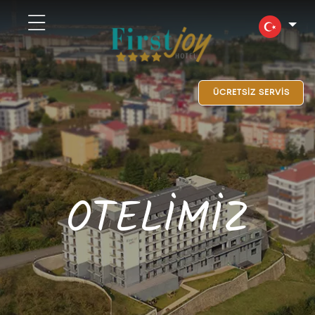
ÜCRETSİZ SERVİS
OTELİMİZ